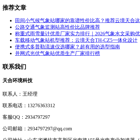
推荐文章
田间小气候气象站哪家的靠谱性价比高？推荐云境天合这
公路交通气象监测站高性价比品牌推荐
称重式雨雪量计优质厂家实力排行｜2026气象水文采购
车载移动气象站机型推荐：云境天合TH-CZ5一体化设计
便携式多普勒流速仪选哪家？超有用的选型指南
并网式光伏气象站优质生产厂家排行榜
联系我们
天合环境科技
联系人：王经理
联系电话：13276363312
客服QQ：2934797297
公司邮箱：2934797297@qq.com