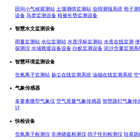
田间小气候观测站
土壤墒情监测站
虫情测报系统
孢子测
设备
鸟类监测设备
植被长势监测设备
智慧水文监测设备
雨量监测站
水位监测站
水质浮标监测站
水质在线监测
便
探测仪
水域救援设备设备
白蚁监测设备
泥沙含量监测系
智慧环境监测设备
负氧离子监测站
扬尘在线监测系统
油烟在线监测系统
空
气象传感器
多要素微型气象仪
空气质量气象传感器
智慧路灯气象传
计
快检设备
负氧离子检测仪
非洲猪瘟检测仪
鸽子性别检测仪
转基因