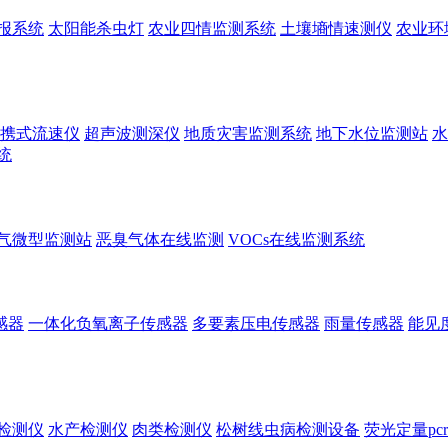
报系统
太阳能杀虫灯
农业四情监测系统
土壤墒情速测仪
农业环
携式流速仪
超声波测深仪
地质灾害监测系统
地下水位监测站
水
统
气微型监测站
恶臭气体在线监测
VOCs在线监测系统
感器
一体化负氧离子传感器
多要素压电传感器
雨量传感器
能见
检测仪
水产检测仪
肉类检测仪
松树线虫病检测设备
荧光定量pc