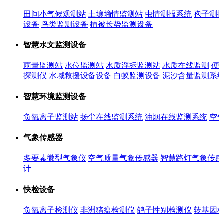
田间小气候观测站
土壤墒情监测站
虫情测报系统
孢子测
设备
鸟类监测设备
植被长势监测设备
智慧水文监测设备
雨量监测站
水位监测站
水质浮标监测站
水质在线监测
便
探测仪
水域救援设备设备
白蚁监测设备
泥沙含量监测系
智慧环境监测设备
负氧离子监测站
扬尘在线监测系统
油烟在线监测系统
空
气象传感器
多要素微型气象仪
空气质量气象传感器
智慧路灯气象传
计
快检设备
负氧离子检测仪
非洲猪瘟检测仪
鸽子性别检测仪
转基因