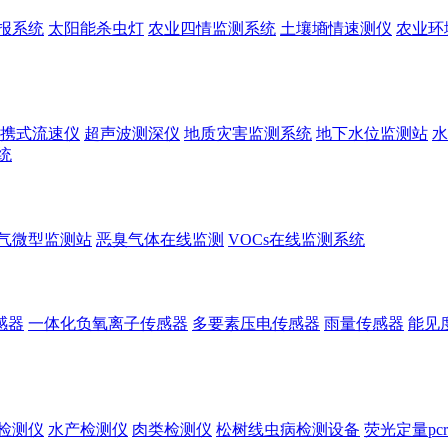
报系统
太阳能杀虫灯
农业四情监测系统
土壤墒情速测仪
农业环
携式流速仪
超声波测深仪
地质灾害监测系统
地下水位监测站
水
统
气微型监测站
恶臭气体在线监测
VOCs在线监测系统
感器
一体化负氧离子传感器
多要素压电传感器
雨量传感器
能见
检测仪
水产检测仪
肉类检测仪
松树线虫病检测设备
荧光定量pc