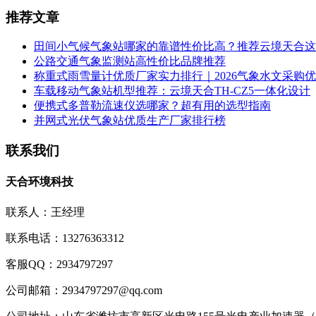
推荐文章
田间小气候气象站哪家的靠谱性价比高？推荐云境天合这
公路交通气象监测站高性价比品牌推荐
称重式雨雪量计优质厂家实力排行｜2026气象水文采购
车载移动气象站机型推荐：云境天合TH-CZ5一体化设计
便携式多普勒流速仪选哪家？超有用的选型指南
并网式光伏气象站优质生产厂家排行榜
联系我们
天合环境科技
联系人：王经理
联系电话：13276363312
客服QQ：2934797297
公司邮箱：2934797297@qq.com