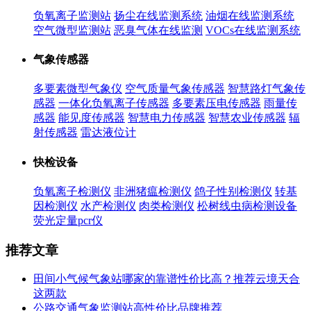
负氧离子监测站
扬尘在线监测系统
油烟在线监测系统
空气微型监测站
恶臭气体在线监测
VOCs在线监测系统
气象传感器
多要素微型气象仪
空气质量气象传感器
智慧路灯气象传
感器
一体化负氧离子传感器
多要素压电传感器
雨量传
感器
能见度传感器
智慧电力传感器
智慧农业传感器
辐
射传感器
雷达液位计
快检设备
负氧离子检测仪
非洲猪瘟检测仪
鸽子性别检测仪
转基
因检测仪
水产检测仪
肉类检测仪
松树线虫病检测设备
荧光定量pcr仪
推荐文章
田间小气候气象站哪家的靠谱性价比高？推荐云境天合
这两款
公路交通气象监测站高性价比品牌推荐