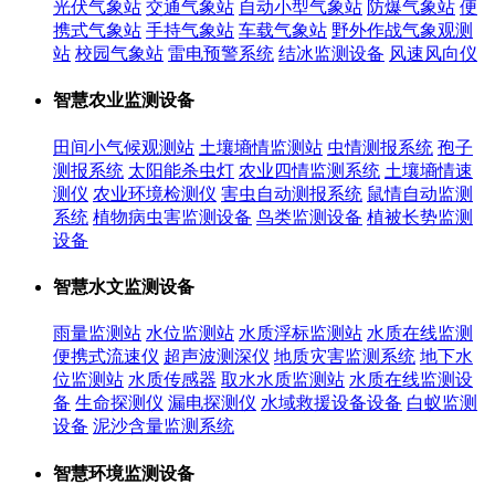
光伏气象站
交通气象站
自动小型气象站
防爆气象站
便
携式气象站
手持气象站
车载气象站
野外作战气象观测
站
校园气象站
雷电预警系统
结冰监测设备
风速风向仪
智慧农业监测设备
田间小气候观测站
土壤墒情监测站
虫情测报系统
孢子
测报系统
太阳能杀虫灯
农业四情监测系统
土壤墒情速
测仪
农业环境检测仪
害虫自动测报系统
鼠情自动监测
系统
植物病虫害监测设备
鸟类监测设备
植被长势监测
设备
智慧水文监测设备
雨量监测站
水位监测站
水质浮标监测站
水质在线监测
便携式流速仪
超声波测深仪
地质灾害监测系统
地下水
位监测站
水质传感器
取水水质监测站
水质在线监测设
备
生命探测仪
漏电探测仪
水域救援设备设备
白蚁监测
设备
泥沙含量监测系统
智慧环境监测设备