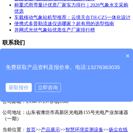
称重式雨雪量计优质厂家实力排行｜2026气象水文采购
优选
车载移动气象站机型推荐：云境天合TH-CZ5一体化设计
便携式多普勒流速仪选哪家？超有用的选型指南
并网式光伏气象站优质生产厂家排行榜
联系我们
×
天合环境科技
产品包含安装吗？
免费获取产品资料及报价单。电话:13276363035
联系人：王经理
联系电话：13276363312
获取报价
立即咨询
客服QQ：2934797297
公司邮箱：2934797297@qq.com
公司地址：山东省潍坊市高新区光电路155号光电产业加速器
（一期）
当前位置：
首页
>>
产品展示
>>
智慧环境监测设备
>>
扬尘在线