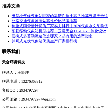
推荐文章
田间小气候气象站哪家的靠谱性价比高？推荐云境天合这
公路交通气象监测站高性价比品牌推荐
称重式雨雪量计优质厂家实力排行｜2026气象水文采购
车载移动气象站机型推荐：云境天合TH-CZ5一体化设计
便携式多普勒流速仪选哪家？超有用的选型指南
并网式光伏气象站优质生产厂家排行榜
联系我们
天合环境科技
联系人：王经理
联系电话：13276363312
客服QQ：2934797297
公司邮箱：2934797297@qq.com