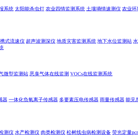
报系统
太阳能杀虫灯
农业四情监测系统
土壤墒情速测仪
农业环
携式流速仪
超声波测深仪
地质灾害监测系统
地下水位监测站
水
统
气微型监测站
恶臭气体在线监测
VOCs在线监测系统
感器
一体化负氧离子传感器
多要素压电传感器
雨量传感器
能见
检测仪
水产检测仪
肉类检测仪
松树线虫病检测设备
荧光定量pc