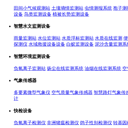
田间小气候观测站
土壤墒情监测站
虫情测报系统
孢子测
设备
鸟类监测设备
植被长势监测设备
智慧水文监测设备
雨量监测站
水位监测站
水质浮标监测站
水质在线监测
便
探测仪
水域救援设备设备
白蚁监测设备
泥沙含量监测系
智慧环境监测设备
负氧离子监测站
扬尘在线监测系统
油烟在线监测系统
空
气象传感器
多要素微型气象仪
空气质量气象传感器
智慧路灯气象传
计
快检设备
负氧离子检测仪
非洲猪瘟检测仪
鸽子性别检测仪
转基因