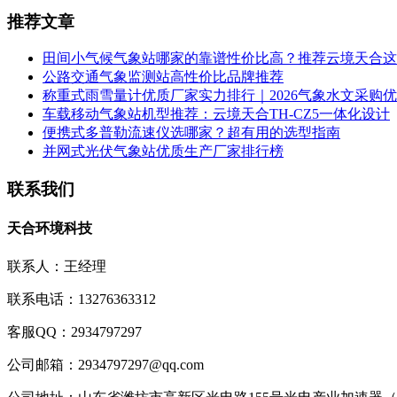
推荐文章
田间小气候气象站哪家的靠谱性价比高？推荐云境天合这
公路交通气象监测站高性价比品牌推荐
称重式雨雪量计优质厂家实力排行｜2026气象水文采购
车载移动气象站机型推荐：云境天合TH-CZ5一体化设计
便携式多普勒流速仪选哪家？超有用的选型指南
并网式光伏气象站优质生产厂家排行榜
联系我们
天合环境科技
联系人：王经理
联系电话：13276363312
客服QQ：2934797297
公司邮箱：2934797297@qq.com