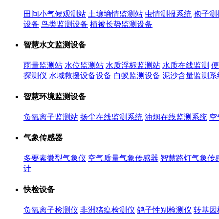
田间小气候观测站
土壤墒情监测站
虫情测报系统
孢子测
设备
鸟类监测设备
植被长势监测设备
智慧水文监测设备
雨量监测站
水位监测站
水质浮标监测站
水质在线监测
便
探测仪
水域救援设备设备
白蚁监测设备
泥沙含量监测系
智慧环境监测设备
负氧离子监测站
扬尘在线监测系统
油烟在线监测系统
空
气象传感器
多要素微型气象仪
空气质量气象传感器
智慧路灯气象传
计
快检设备
负氧离子检测仪
非洲猪瘟检测仪
鸽子性别检测仪
转基因