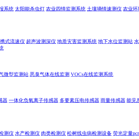
报系统
太阳能杀虫灯
农业四情监测系统
土壤墒情速测仪
农业环
携式流速仪
超声波测深仪
地质灾害监测系统
地下水位监测站
水
统
气微型监测站
恶臭气体在线监测
VOCs在线监测系统
感器
一体化负氧离子传感器
多要素压电传感器
雨量传感器
能见
检测仪
水产检测仪
肉类检测仪
松树线虫病检测设备
荧光定量pc