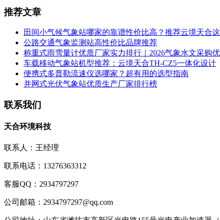
推荐文章
田间小气候气象站哪家的靠谱性价比高？推荐云境天合这
公路交通气象监测站高性价比品牌推荐
称重式雨雪量计优质厂家实力排行｜2026气象水文采购
车载移动气象站机型推荐：云境天合TH-CZ5一体化设计
便携式多普勒流速仪选哪家？超有用的选型指南
并网式光伏气象站优质生产厂家排行榜
联系我们
天合环境科技
联系人：王经理
联系电话：13276363312
客服QQ：2934797297
公司邮箱：2934797297@qq.com