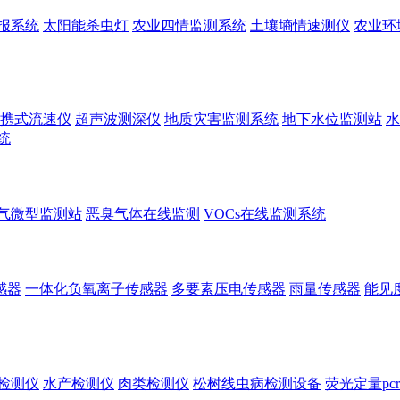
报系统
太阳能杀虫灯
农业四情监测系统
土壤墒情速测仪
农业环
携式流速仪
超声波测深仪
地质灾害监测系统
地下水位监测站
水
统
气微型监测站
恶臭气体在线监测
VOCs在线监测系统
感器
一体化负氧离子传感器
多要素压电传感器
雨量传感器
能见
检测仪
水产检测仪
肉类检测仪
松树线虫病检测设备
荧光定量pc