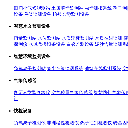
田间小气候观测站
土壤墒情监测站
虫情测报系统
孢子测
设备
鸟类监测设备
植被长势监测设备
智慧水文监测设备
雨量监测站
水位监测站
水质浮标监测站
水质在线监测
便
探测仪
水域救援设备设备
白蚁监测设备
泥沙含量监测系
智慧环境监测设备
负氧离子监测站
扬尘在线监测系统
油烟在线监测系统
空
气象传感器
多要素微型气象仪
空气质量气象传感器
智慧路灯气象传
计
快检设备
负氧离子检测仪
非洲猪瘟检测仪
鸽子性别检测仪
转基因