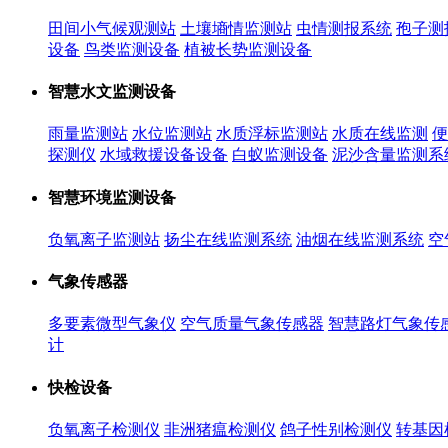
田间小气候观测站
土壤墒情监测站
虫情测报系统
孢子测
设备
鸟类监测设备
植被长势监测设备
智慧水文监测设备
雨量监测站
水位监测站
水质浮标监测站
水质在线监测
便
探测仪
水域救援设备设备
白蚁监测设备
泥沙含量监测系
智慧环境监测设备
负氧离子监测站
扬尘在线监测系统
油烟在线监测系统
空
气象传感器
多要素微型气象仪
空气质量气象传感器
智慧路灯气象传
计
快检设备
负氧离子检测仪
非洲猪瘟检测仪
鸽子性别检测仪
转基因