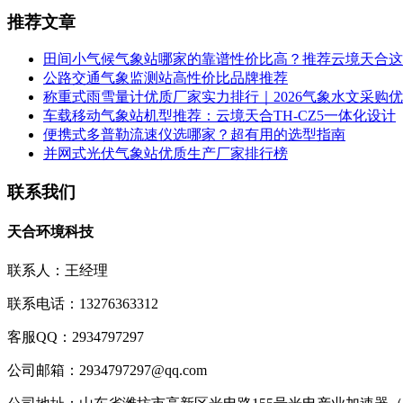
推荐文章
田间小气候气象站哪家的靠谱性价比高？推荐云境天合这
公路交通气象监测站高性价比品牌推荐
称重式雨雪量计优质厂家实力排行｜2026气象水文采购
车载移动气象站机型推荐：云境天合TH-CZ5一体化设计
便携式多普勒流速仪选哪家？超有用的选型指南
并网式光伏气象站优质生产厂家排行榜
联系我们
天合环境科技
联系人：王经理
联系电话：13276363312
客服QQ：2934797297
公司邮箱：2934797297@qq.com