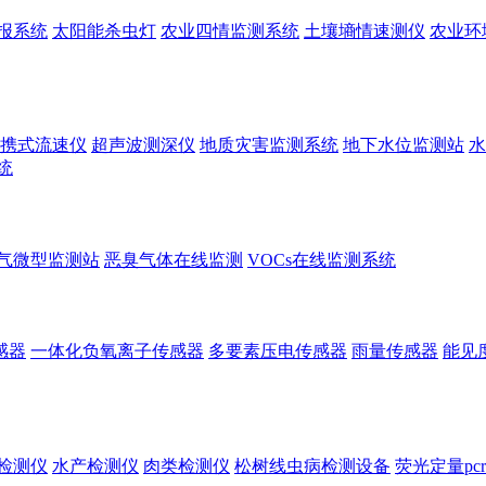
报系统
太阳能杀虫灯
农业四情监测系统
土壤墒情速测仪
农业环
携式流速仪
超声波测深仪
地质灾害监测系统
地下水位监测站
水
统
气微型监测站
恶臭气体在线监测
VOCs在线监测系统
感器
一体化负氧离子传感器
多要素压电传感器
雨量传感器
能见
检测仪
水产检测仪
肉类检测仪
松树线虫病检测设备
荧光定量pc