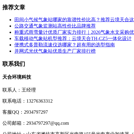
推荐文章
田间小气候气象站哪家的靠谱性价比高？推荐云境天合这
公路交通气象监测站高性价比品牌推荐
称重式雨雪量计优质厂家实力排行｜2026气象水文采购
车载移动气象站机型推荐：云境天合TH-CZ5一体化设计
便携式多普勒流速仪选哪家？超有用的选型指南
并网式光伏气象站优质生产厂家排行榜
联系我们
天合环境科技
联系人：王经理
联系电话：13276363312
客服QQ：2934797297
公司邮箱：2934797297@qq.com