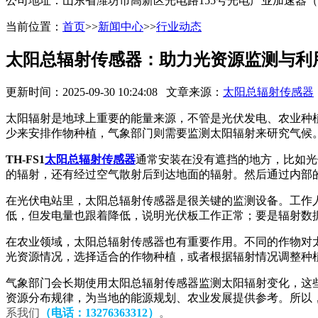
公司地址：山东省潍坊市高新区光电路155号光电产业加速器
当前位置：
首页
>>
新闻中心
>>
行业动态
太阳总辐射传感器：助力光资源监测与利
更新时间：2025-09-30 10:24:08 文章来源：
太阳总辐射传感器
太阳辐射是地球上重要的能量来源，不管是光伏发电、农业种
少来安排作物种植，气象部门则需要监测太阳辐射来研究气候
TH-FS1
太阳总辐射传感器
通常安装在没有遮挡的地方，比如光
的辐射，还有经过空气散射后到达地面的辐射。然后通过内部
在光伏电站里，太阳总辐射传感器是很关键的监测设备。工作
低，但发电量也跟着降低，说明光伏板工作正常；要是辐射数
在农业领域，太阳总辐射传感器也有重要作用。不同的作物对
光资源情况，选择适合的作物种植，或者根据辐射情况调整种
气象部门会长期使用太阳总辐射传感器监测太阳辐射变化，这
资源分布规律，为当地的能源规划、农业发展提供参考。所以
系我们
（电话：13276363312）
。