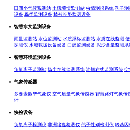
田间小气候观测站
土壤墒情监测站
虫情测报系统
孢子测
设备
鸟类监测设备
植被长势监测设备
智慧水文监测设备
雨量监测站
水位监测站
水质浮标监测站
水质在线监测
便
探测仪
水域救援设备设备
白蚁监测设备
泥沙含量监测系
智慧环境监测设备
负氧离子监测站
扬尘在线监测系统
油烟在线监测系统
空
气象传感器
多要素微型气象仪
空气质量气象传感器
智慧路灯气象传
计
快检设备
负氧离子检测仪
非洲猪瘟检测仪
鸽子性别检测仪
转基因