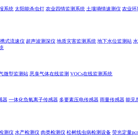
报系统
太阳能杀虫灯
农业四情监测系统
土壤墒情速测仪
农业环
携式流速仪
超声波测深仪
地质灾害监测系统
地下水位监测站
水
统
气微型监测站
恶臭气体在线监测
VOCs在线监测系统
感器
一体化负氧离子传感器
多要素压电传感器
雨量传感器
能见
检测仪
水产检测仪
肉类检测仪
松树线虫病检测设备
荧光定量pc