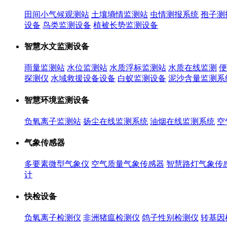
田间小气候观测站
土壤墒情监测站
虫情测报系统
孢子测
设备
鸟类监测设备
植被长势监测设备
智慧水文监测设备
雨量监测站
水位监测站
水质浮标监测站
水质在线监测
便
探测仪
水域救援设备设备
白蚁监测设备
泥沙含量监测系
智慧环境监测设备
负氧离子监测站
扬尘在线监测系统
油烟在线监测系统
空
气象传感器
多要素微型气象仪
空气质量气象传感器
智慧路灯气象传
计
快检设备
负氧离子检测仪
非洲猪瘟检测仪
鸽子性别检测仪
转基因