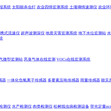
报系统
太阳能杀虫灯
农业四情监测系统
土壤墒情速测仪
农业环
携式流速仪
超声波测深仪
地质灾害监测系统
地下水位监测站
水
统
气微型监测站
恶臭气体在线监测
VOCs在线监测系统
感器
一体化负氧离子传感器
多要素压电传感器
雨量传感器
能见
检测仪
水产检测仪
肉类检测仪
松树线虫病检测设备
荧光定量pc