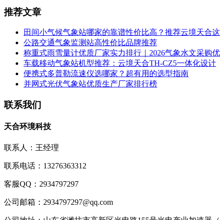
推荐文章
田间小气候气象站哪家的靠谱性价比高？推荐云境天合这
公路交通气象监测站高性价比品牌推荐
称重式雨雪量计优质厂家实力排行｜2026气象水文采购
车载移动气象站机型推荐：云境天合TH-CZ5一体化设计
便携式多普勒流速仪选哪家？超有用的选型指南
并网式光伏气象站优质生产厂家排行榜
联系我们
天合环境科技
联系人：王经理
联系电话：13276363312
客服QQ：2934797297
公司邮箱：2934797297@qq.com