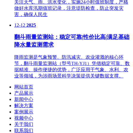
关注天气、雨、洪水变化，实施24小时值班制度，严格
做好水库汛期值班记录，注意堤防检查，防止突发灾
害，确保人民生
12-12
2025
翻斗雨量监测站：稳定可靠|性价比高|满足基础
降水量监测需求
降雨监测是气象预警、防汛减灾、农业灌溉的核心环
节，翻斗雨量监测站（型号TH-YJ1）凭借稳定可靠、数
据精准、操作便捷的优势，广泛应用于气象、水利、农
业等领域，为涉雨场景科学决策提供关键数据支撑。
网站首页
产品展示
新闻中心
解决方案
案例展示
视频中心
关于我们
联系我们