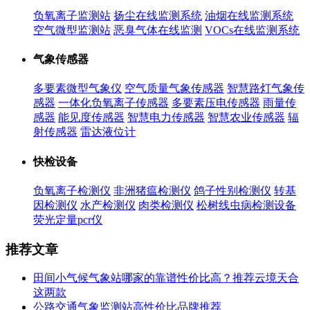
负氧离子监测站
扬尘在线监测系统
油烟在线监测系统
空气微型监测站
恶臭气体在线监测
VOCs在线监测系统
气象传感器
多要素微型气象仪
空气质量气象传感器
智慧路灯气象传
感器
一体化负氧离子传感器
多要素压电传感器
雨量传
感器
能见度传感器
智慧电力传感器
智慧农业传感器
辐
射传感器
雷达液位计
快检设备
负氧离子检测仪
非洲猪瘟检测仪
鸽子性别检测仪
转基
因检测仪
水产检测仪
肉类检测仪
松树线虫病检测设备
荧光定量pcr仪
推荐文章
田间小气候气象站哪家的靠谱性价比高？推荐云境天合
这两款
公路交通气象监测站高性价比品牌推荐