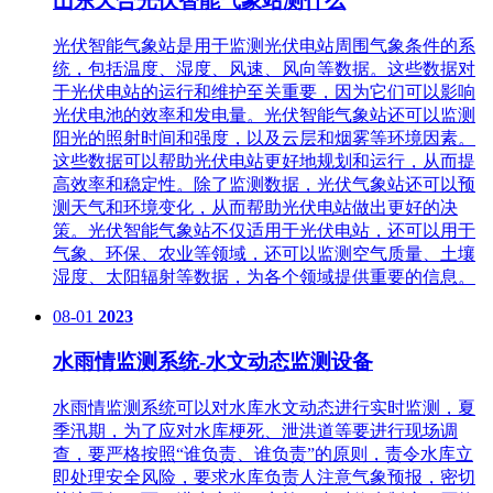
山东天合光伏智能气象站测什么
光伏智能气象站是用于监测光伏电站周围气象条件的系
统，包括温度、湿度、风速、风向等数据。这些数据对
于光伏电站的运行和维护至关重要，因为它们可以影响
光伏电池的效率和发电量。光伏智能气象站还可以监测
阳光的照射时间和强度，以及云层和烟雾等环境因素。
这些数据可以帮助光伏电站更好地规划和运行，从而提
高效率和稳定性。除了监测数据，光伏气象站还可以预
测天气和环境变化，从而帮助光伏电站做出更好的决
策。光伏智能气象站不仅适用于光伏电站，还可以用于
气象、环保、农业等领域，还可以监测空气质量、土壤
湿度、太阳辐射等数据，为各个领域提供重要的信息。
08-01
2023
水雨情监测系统-水文动态监测设备
水雨情监测系统可以对水库水文动态进行实时监测，夏
季汛期，为了应对水库梗死、泄洪道等要进行现场调
查，要严格按照“谁负责、谁负责”的原则，责令水库立
即处理安全风险，要求水库负责人注意气象预报，密切