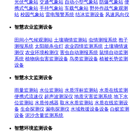
光伏气象站
交通气象站
自动小型气象站
防爆气象站
便
携式气象站
手持气象站
车载气象站
野外作战气象观测
站
校园气象站
雷电预警系统
结冰监测设备
风速风向仪
智慧农业监测设备
田间小气候观测站
土壤墒情监测站
虫情测报系统
孢子
测报系统
太阳能杀虫灯
农业四情监测系统
土壤墒情速
测仪
农业环境检测仪
害虫自动测报系统
鼠情自动监测
系统
植物病虫害监测设备
鸟类监测设备
植被长势监测
设备
智慧水文监测设备
雨量监测站
水位监测站
水质浮标监测站
水质在线监测
便携式流速仪
超声波测深仪
地质灾害监测系统
地下水
位监测站
水质传感器
取水水质监测站
水质在线监测设
备
生命探测仪
漏电探测仪
水域救援设备设备
白蚁监测
设备
泥沙含量监测系统
智慧环境监测设备